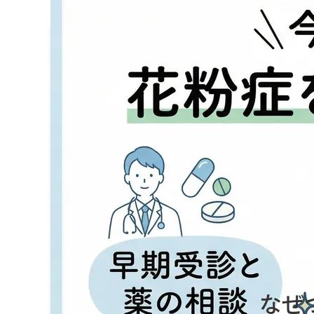
今年こそつらくない！花粉症を乗り
2026年2月25日
花粉症
,
アレルギー
今年もまた、あのつらい季節がやってきました。滝
とに慣れてしまっていませんか？その不快な症状は
この記事では、花粉症が起こる根本的なメカニズム
医の視点で網羅的に解説。長年の悩みに対応する根
諦めていたつらい症状を根本から見直し、今年こそ
なぜ