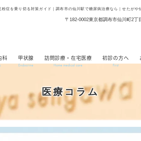
花粉症を乗り切る対策ガイド｜調布市の仙川駅で糖尿病治療なら｜せたがや
〒182-0002
東京都調布市仙川町2丁目
内科
甲状腺
訪問診療・在宅医療
初診の方へ
s
Endocrine
Home medical care
First
医療コラム
花粉症を乗り切る対策ガイド