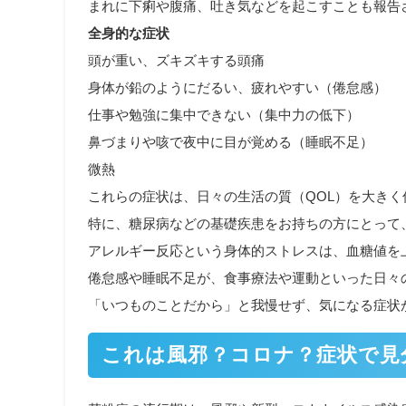
まれに下痢や腹痛、吐き気などを起こすことも報告
全身的な症状
頭が重い、ズキズキする頭痛
身体が鉛のようにだるい、疲れやすい（倦怠感）
仕事や勉強に集中できない（集中力の低下）
鼻づまりや咳で夜中に目が覚める（睡眠不足）
微熱
これらの症状は、日々の生活の質（QOL）を大きく
特に、糖尿病などの基礎疾患をお持ちの方にとって
アレルギー反応という身体的ストレスは、血糖値を
倦怠感や睡眠不足が、食事療法や運動といった日々
「いつものことだから」と我慢せず、気になる症状
これは風邪？コロナ？症状で見