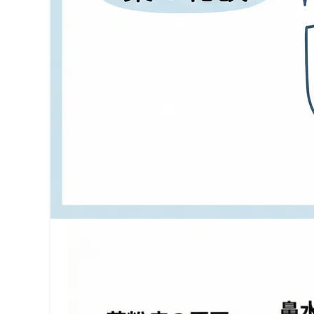
毎年決まってやってくる、つらい花粉の季節。
「鼻水が滝のように流れて仕事に集中できない」「
なぜ花粉は、これほどまでに私たちの心と身体に不
その正体は、身体を異物から守る「免疫」という仕
この記事では、花粉症が起こるメカニズムから、風
ご自身の症状を正しく理解し、今年こそ穏やかな春