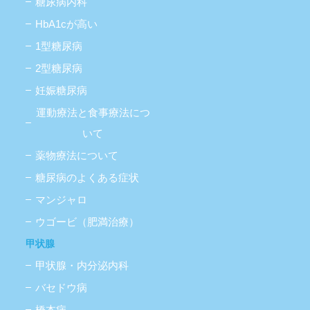
糖尿病内科
HbA1cが高い
1型糖尿病
2型糖尿病
妊娠糖尿病
運動療法と食事療法につ
いて
薬物療法について
糖尿病のよくある症状
マンジャロ
ウゴービ（肥満治療）
甲状腺
甲状腺・内分泌内科
バセドウ病
橋本病